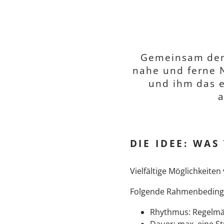
Gemeinsam den 
nahe und ferne N
und ihm das e
a
DIE IDEE: WA
Vielfältige Möglichkeite
Folgende Rahmenbedingu
Rhythmus: Regelmäßi
Dauer: max. eine S