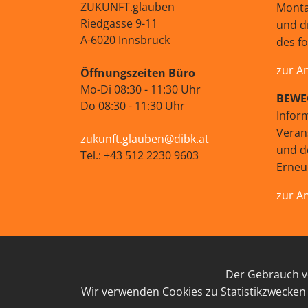
ZUKUNFT.glauben
Monta
Riedgasse 9-11
und d
A-6020 Innsbruck
des f
zur A
Öffnungszeiten Büro
Mo-Di 08:30 - 11:30 Uhr
BEWE
Do 08:30 - 11:30 Uhr
Infor
Veran
zukunft.glauben@dibk.at
und d
Tel.: +43 512 2230 9603
Erne
zur A
Der Gebrauch vo
IMP
Wir verwenden Cookies zu Statistikzwecken