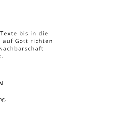
exte bis in die
 auf Gott richten
 Nachbarschaft
t.
N
ng.