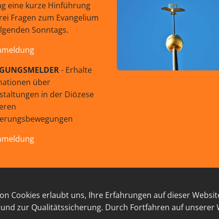
g eine kurze Hinführung
rei Fragen zum Evangelium
olgenden Sonntags.
nmeldung
GUNGSMELDER
- Erhalte
mationen über
staltungen in der Diözese
eren
uerungsbewegungen
nmeldung
© 2026 GEISTreich - Diözese Innsbruck
n Cookies erlaubt uns, Ihre Erfahrungen auf dieser Websit
RESSUM
LINKSAMMLUNG
DATENSCHUTZ
KON
 und zur Qualitätssicherung. Durch Fortfahren auf unserer