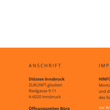
ANSCHRIFT
IMP
Diözese Innsbruck
HINF
ZUKUNFT.glauben
Monta
Riedgasse 9-11
und d
A-6020 Innsbruck
des f
zur A
Öffnungszeiten Büro