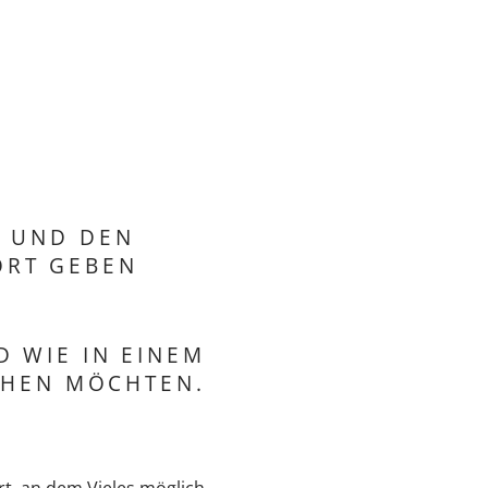
G UND DEN
ORT GEBEN
D WIE IN EINEM
CHEN MÖCHTEN.
Ort, an dem Vieles möglich