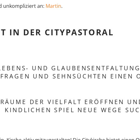
d unkompliziert an:
Martin
.
 IN DER CITYPASTORAL
 LEBENS- UND GLAUBENSENTFALTUN
FRAGEN UND SEHNSÜCHTEN EINEN 
 RÄUME DER VIELFALT ERÖFFNEN UN
KINDLICHEN SPIEL NEUE WEGE SU
in, Kirche aktiv mitzugestalten! Die Citykirche bietet einen 