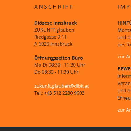
ANSCHRIFT
IMP
Diözese Innsbruck
HINF
ZUKUNFT.glauben
Monta
Riedgasse 9-11
und d
A-6020 Innsbruck
des f
zur A
Öffnungszeiten Büro
Mo-Di 08:30 - 11:30 Uhr
BEWE
Do 08:30 - 11:30 Uhr
Infor
Veran
zukunft.glauben@dibk.at
und d
Tel.: +43 512 2230 9603
Erne
zur A