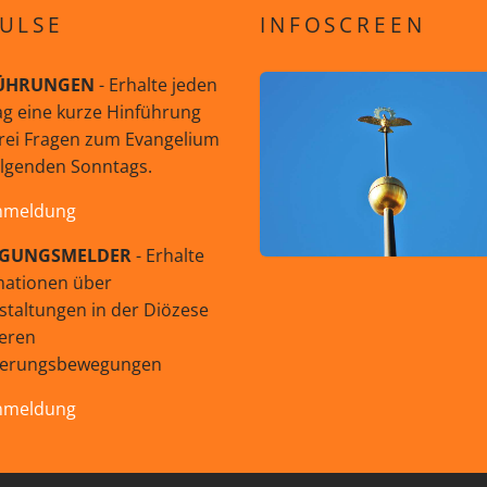
ULSE
INFOSCREEN
ÜHRUNGEN
- Erhalte jeden
g eine kurze Hinführung
rei Fragen zum Evangelium
olgenden Sonntags.
nmeldung
GUNGSMELDER
- Erhalte
mationen über
staltungen in der Diözese
eren
uerungsbewegungen
nmeldung