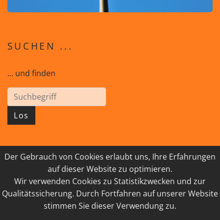
SUCHEN ...
... und finden
Los
Der Gebrauch von Cookies erlaubt uns, Ihre Erfahrungen
© 2026 GEISTreich - Diözese Innsbruck
auf dieser Website zu optimieren.
Wir verwenden Cookies zu Statistikzwecken und zur
IMPRESSUM
LINKSAMMLUNG
Qualitätssicherung. Durch Fortfahren auf unserer Website
DATENSCHUTZ
KONTAKT
stimmen Sie dieser Verwendung zu.