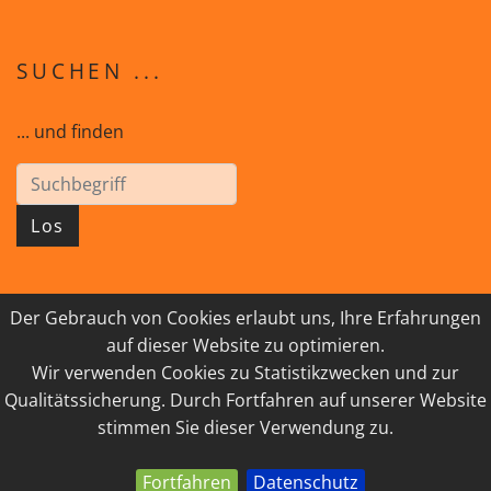
SUCHEN ...
... und finden
Los
Der Gebrauch von Cookies erlaubt uns, Ihre Erfahrungen
© 2026 GEISTreich - Diözese Innsbruck
auf dieser Website zu optimieren.
Wir verwenden Cookies zu Statistikzwecken und zur
IMPRESSUM
LINKSAMMLUNG
Qualitätssicherung. Durch Fortfahren auf unserer Website
DATENSCHUTZ
KONTAKT
stimmen Sie dieser Verwendung zu.
Fortfahren
Datenschutz