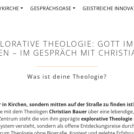
YKIRCHE
GESPRÄCHSOASE
GEISTREICHE INNOVA
PLORATIVE THEOLOGIE: GOTT IM
N – IM GESPRÄCH MIT CHRIST
Was ist deine Theologie?
in Kirchen, sondern mitten auf der Straße zu finden ist
lie mit dem Theologen
Christian Bauer
über eine lebendige
Zentrum steht die von ihm geprägte
explorative Theologie
 System versteht, sondern als offene Entdeckungsreise durch
warum Theologie ohne Biografie, Kontext und gelebte Erfah