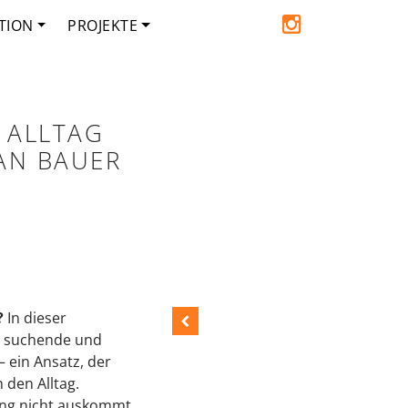
TION
PROJEKTE
 ALLTAG
IAN BAUER
?
In dieser
, suchende und
– ein Ansatz, der
 den Alltag.
rung nicht auskommt