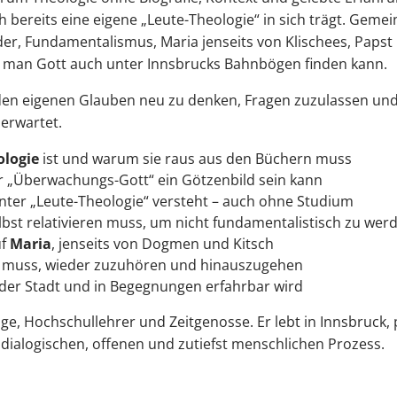
bereits eine eigene „Leute-Theologie“ in sich trägt. Gemein
der, Fundamentalismus, Maria jenseits von Klischees, Papst 
 man Gott auch unter Innsbrucks Bahnbögen finden kann.
, den eigenen Glauben neu zu denken, Fragen zuzulassen und
 erwartet.
ologie
ist und warum sie raus aus den Büchern muss
 „Überwachungs-Gott“ ein Götzenbild sein kann
ter „Leute-Theologie“ versteht – auch ohne Studium
lbst relativieren muss, um nicht fundamentalistisch zu wer
uf
Maria
, jenseits von Dogmen und Kitsch
 muss, wieder zuzuhören und hinauszugehen
n der Stadt und in Begegnungen erfahrbar wird
oge, Hochschullehrer und Zeitgenosse. Er lebt in Innsbruck
 dialogischen, offenen und zutiefst menschlichen Prozess.