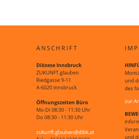
ANSCHRIFT
IMP
Diözese Innsbruck
HINF
ZUKUNFT.glauben
Monta
Riedgasse 9-11
und d
A-6020 Innsbruck
des f
zur A
Öffnungszeiten Büro
Mo-Di 08:30 - 11:30 Uhr
BEWE
Do 08:30 - 11:30 Uhr
Infor
Veran
zukunft.glauben@dibk.at
und d