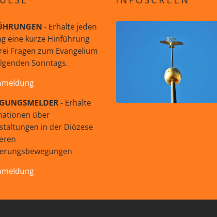
ÜHRUNGEN
- Erhalte jeden
g eine kurze Hinführung
rei Fragen zum Evangelium
olgenden Sonntags.
nmeldung
GUNGSMELDER
- Erhalte
mationen über
staltungen in der Diözese
eren
uerungsbewegungen
nmeldung