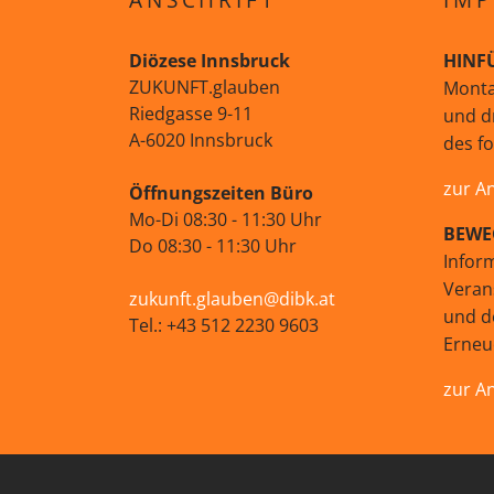
Diözese Innsbruck
HINF
ZUKUNFT.glauben
Monta
Riedgasse 9-11
und d
A-6020 Innsbruck
des f
zur A
Öffnungszeiten Büro
Mo-Di 08:30 - 11:30 Uhr
BEWE
Do 08:30 - 11:30 Uhr
Infor
Veran
zukunft.glauben@dibk.at
und d
Tel.: +43 512 2230 9603
Erne
zur A