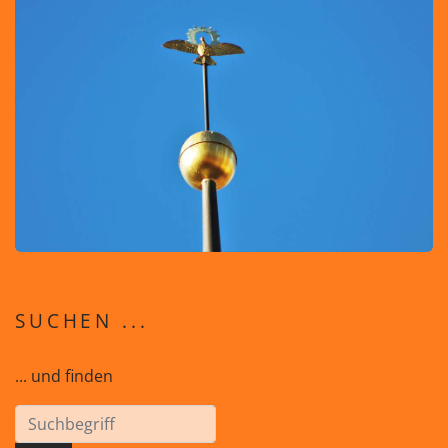
SUCHEN ...
... und finden