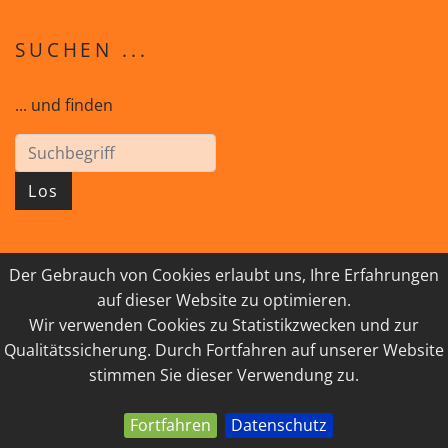
SUCHEN ...
... und finden
Los
Der Gebrauch von Cookies erlaubt uns, Ihre Erfahrungen
© 2026 GEISTreich - Diözese Innsbruck
auf dieser Website zu optimieren.
Wir verwenden Cookies zu Statistikzwecken und zur
IMPRESSUM
LINKSAMMLUNG
Qualitätssicherung. Durch Fortfahren auf unserer Website
DATENSCHUTZ
KONTAKT
stimmen Sie dieser Verwendung zu.
Fortfahren
Datenschutz
powered by webEdition CMS