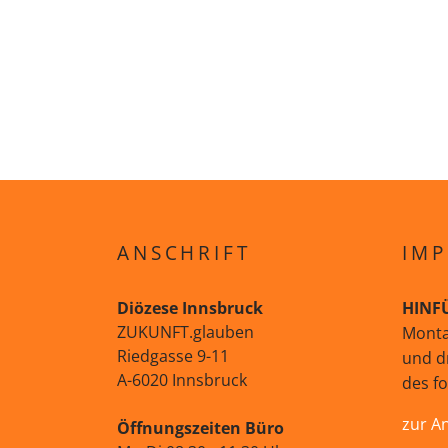
ANSCHRIFT
IMP
Diözese Innsbruck
HINF
ZUKUNFT.glauben
Monta
Riedgasse 9-11
und d
A-6020 Innsbruck
des f
zur A
Öffnungszeiten Büro