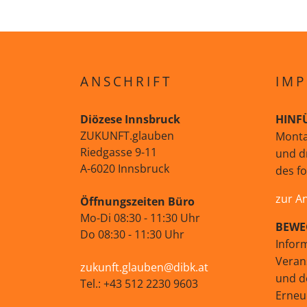
ANSCHRIFT
IMP
Diözese Innsbruck
HINF
ZUKUNFT.glauben
Monta
Riedgasse 9-11
und d
A-6020 Innsbruck
des f
zur A
Öffnungszeiten Büro
Mo-Di 08:30 - 11:30 Uhr
BEWE
Do 08:30 - 11:30 Uhr
Infor
Veran
zukunft.glauben@dibk.at
und d
Tel.: +43 512 2230 9603
Erne