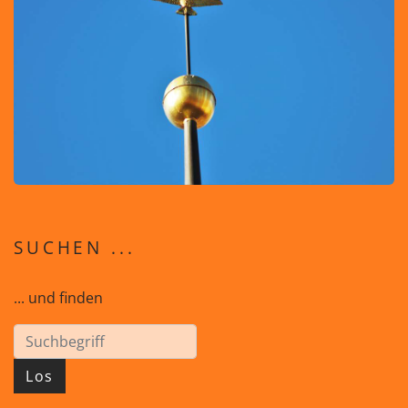
SUCHEN ...
... und finden
Los