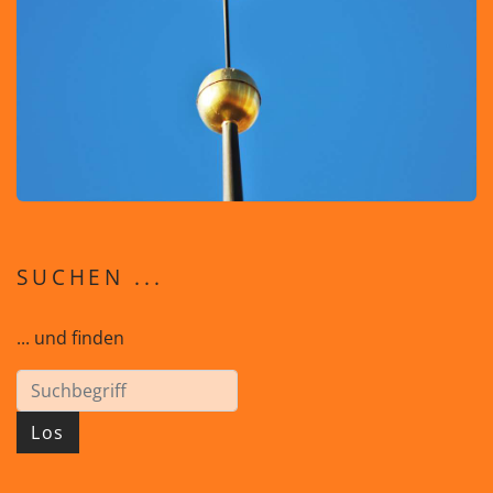
SUCHEN ...
... und finden
Los