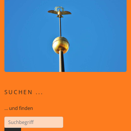
SUCHEN ...
... und finden