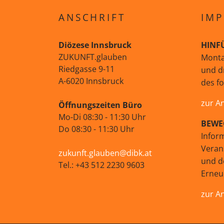
ANSCHRIFT
IMP
Diözese Innsbruck
HINF
ZUKUNFT.glauben
Monta
Riedgasse 9-11
und d
A-6020 Innsbruck
des f
zur A
Öffnungszeiten Büro
Mo-Di 08:30 - 11:30 Uhr
BEWE
Do 08:30 - 11:30 Uhr
Infor
Veran
zukunft.glauben@dibk.at
und d
Tel.: +43 512 2230 9603
Erne
zur A