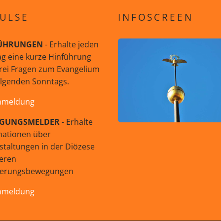
ULSE
INFOSCREEN
ÜHRUNGEN
- Erhalte jeden
g eine kurze Hinführung
rei Fragen zum Evangelium
olgenden Sonntags.
nmeldung
GUNGSMELDER
- Erhalte
mationen über
staltungen in der Diözese
eren
uerungsbewegungen
nmeldung