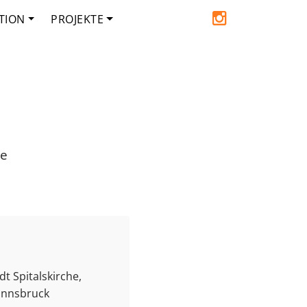
TION
PROJEKTE
de
t Spitalskirche,
 Innsbruck