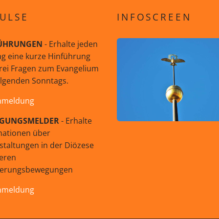
ULSE
INFOSCREEN
ÜHRUNGEN
- Erhalte jeden
g eine kurze Hinführung
rei Fragen zum Evangelium
olgenden Sonntags.
nmeldung
GUNGSMELDER
- Erhalte
mationen über
staltungen in der Diözese
eren
uerungsbewegungen
nmeldung