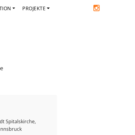
TION
PROJEKTE
de
t Spitalskirche,
 Innsbruck