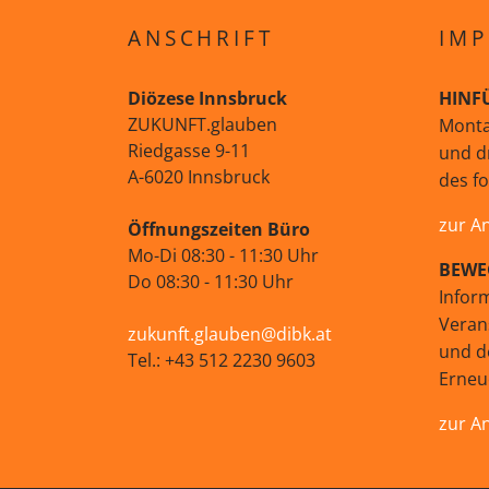
ANSCHRIFT
IMP
Diözese Innsbruck
HINF
ZUKUNFT.glauben
Monta
Riedgasse 9-11
und d
A-6020 Innsbruck
des f
zur A
Öffnungszeiten Büro
Mo-Di 08:30 - 11:30 Uhr
BEWE
Do 08:30 - 11:30 Uhr
Infor
Veran
zukunft.glauben@dibk.at
und d
Tel.: +43 512 2230 9603
Erne
zur A