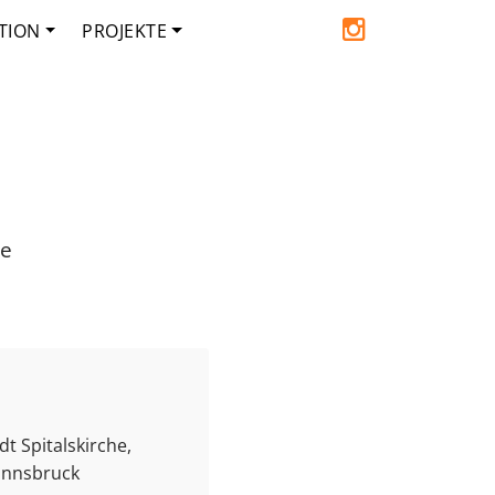
TION
PROJEKTE
de
t Spitalskirche,
 Innsbruck