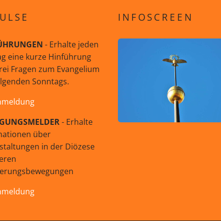
ULSE
INFOSCREEN
ÜHRUNGEN
- Erhalte jeden
g eine kurze Hinführung
rei Fragen zum Evangelium
olgenden Sonntags.
nmeldung
GUNGSMELDER
- Erhalte
mationen über
staltungen in der Diözese
eren
uerungsbewegungen
nmeldung