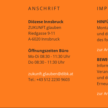
ANSCHRIFT
IMP
Diözese Innsbruck
HINF
ZUKUNFT.glauben
Monta
Riedgasse 9-11
und d
A-6020 Innsbruck
des f
zur A
Öffnungszeiten Büro
Mo-Di 08:30 - 11:30 Uhr
BEWE
Do 08:30 - 11:30 Uhr
Infor
Veran
zukunft.glauben@dibk.at
und d
Tel.: +43 512 2230 9603
Erne
zur A