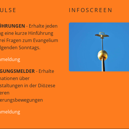
ULSE
INFOSCREEN
ÜHRUNGEN
- Erhalte jeden
g eine kurze Hinführung
rei Fragen zum Evangelium
olgenden Sonntags.
nmeldung
GUNGSMELDER
- Erhalte
mationen über
staltungen in der Diözese
eren
uerungsbewegungen
nmeldung