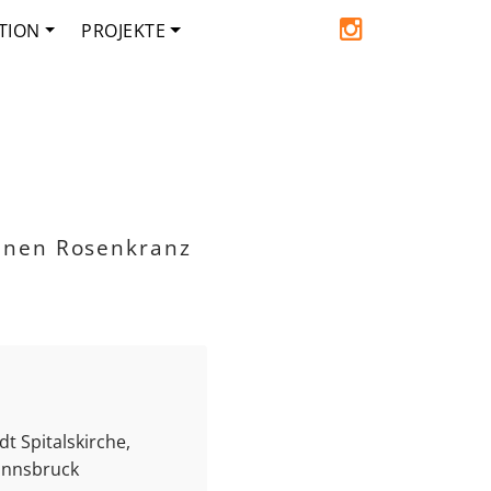
TION
PROJEKTE
inen Rosenkranz
t Spitalskirche,
 Innsbruck