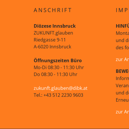
ANSCHRIFT
IMP
Diözese Innsbruck
HINF
ZUKUNFT.glauben
Monta
Riedgasse 9-11
und d
A-6020 Innsbruck
des f
zur A
Öffnungszeiten Büro
Mo-Di 08:30 - 11:30 Uhr
BEWE
Do 08:30 - 11:30 Uhr
Infor
Veran
zukunft.glauben@dibk.at
und d
Tel.: +43 512 2230 9603
Erne
zur A