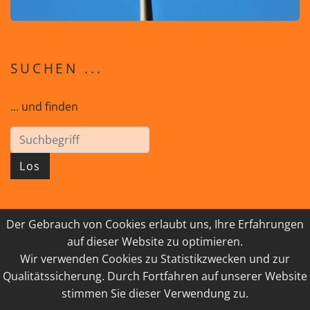
SUCHEN ...
... und finden
Los
Der Gebrauch von Cookies erlaubt uns, Ihre Erfahrungen
© 2026 GEISTreich - Diözese Innsbruck
auf dieser Website zu optimieren.
Wir verwenden Cookies zu Statistikzwecken und zur
IMPRESSUM
LINKSAMMLUNG
Qualitätssicherung. Durch Fortfahren auf unserer Website
DATENSCHUTZ
KONTAKT
stimmen Sie dieser Verwendung zu.