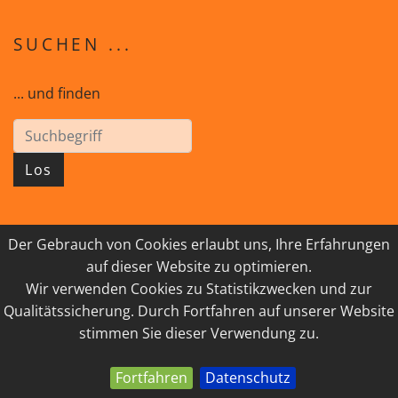
SUCHEN ...
... und finden
Los
Der Gebrauch von Cookies erlaubt uns, Ihre Erfahrungen
© 2026 GEISTreich - Diözese Innsbruck
auf dieser Website zu optimieren.
Wir verwenden Cookies zu Statistikzwecken und zur
IMPRESSUM
LINKSAMMLUNG
Qualitätssicherung. Durch Fortfahren auf unserer Website
DATENSCHUTZ
KONTAKT
stimmen Sie dieser Verwendung zu.
Fortfahren
Datenschutz
powered by webEdition CMS