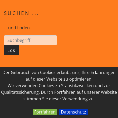
SUCHEN ...
... und finden
Los
Der Gebrauch von Cookies erlaubt uns, Ihre Erfahrungen
© 2026 GEISTreich - Diözese Innsbruck
auf dieser Website zu optimieren.
Wir verwenden Cookies zu Statistikzwecken und zur
IMPRESSUM
LINKSAMMLUNG
Qualitätssicherung. Durch Fortfahren auf unserer Website
DATENSCHUTZ
KONTAKT
stimmen Sie dieser Verwendung zu.
Fortfahren
Datenschutz
powered by webEdition CMS