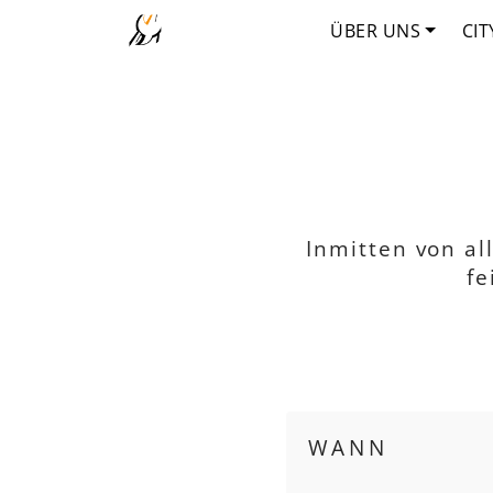
ÜBER UNS
CIT
Inmitten von al
fe
WANN