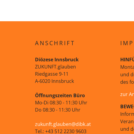
ANSCHRIFT
IMP
Diözese Innsbruck
HINF
ZUKUNFT.glauben
Monta
Riedgasse 9-11
und d
A-6020 Innsbruck
des f
zur A
Öffnungszeiten Büro
Mo-Di 08:30 - 11:30 Uhr
BEWE
Do 08:30 - 11:30 Uhr
Infor
Veran
zukunft.glauben@dibk.at
und d
Tel.: +43 512 2230 9603