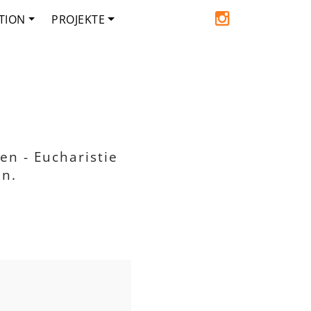
TION
PROJEKTE
en - Eucharistie
en.