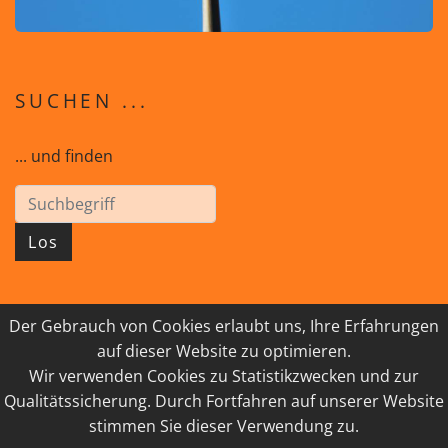
SUCHEN ...
... und finden
Los
Der Gebrauch von Cookies erlaubt uns, Ihre Erfahrungen
© 2026 GEISTreich - Diözese Innsbruck
auf dieser Website zu optimieren.
Wir verwenden Cookies zu Statistikzwecken und zur
IMPRESSUM
LINKSAMMLUNG
Qualitätssicherung. Durch Fortfahren auf unserer Website
DATENSCHUTZ
KONTAKT
stimmen Sie dieser Verwendung zu.