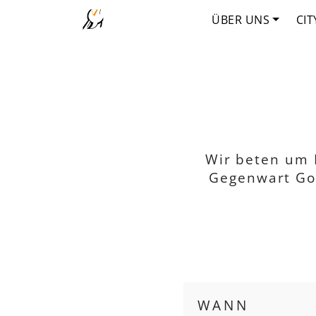
ÜBER UNS
CIT
Wir beten um F
Gegenwart Got
WANN