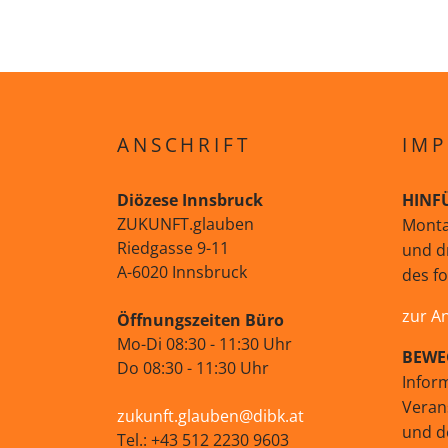
ANSCHRIFT
IMP
Diözese Innsbruck
HINF
ZUKUNFT.glauben
Monta
Riedgasse 9-11
und d
A-6020 Innsbruck
des f
zur A
Öffnungszeiten Büro
Mo-Di 08:30 - 11:30 Uhr
BEWE
Do 08:30 - 11:30 Uhr
Infor
Veran
zukunft.glauben@dibk.at
und d
Tel.: +43 512 2230 9603