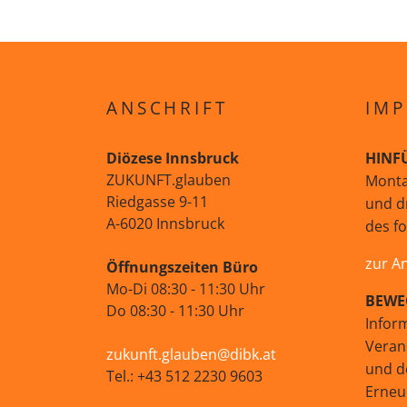
ANSCHRIFT
IMP
Diözese Innsbruck
HINF
ZUKUNFT.glauben
Monta
Riedgasse 9-11
und d
A-6020 Innsbruck
des f
zur A
Öffnungszeiten Büro
Mo-Di 08:30 - 11:30 Uhr
BEWE
Do 08:30 - 11:30 Uhr
Infor
Veran
zukunft.glauben@dibk.at
und d
Tel.: +43 512 2230 9603
Erne