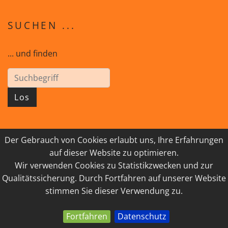
SUCHEN ...
... und finden
Los
Der Gebrauch von Cookies erlaubt uns, Ihre Erfahrungen
© 2026 GEISTreich - Diözese Innsbruck
auf dieser Website zu optimieren.
Wir verwenden Cookies zu Statistikzwecken und zur
IMPRESSUM
LINKSAMMLUNG
Qualitätssicherung. Durch Fortfahren auf unserer Website
DATENSCHUTZ
KONTAKT
stimmen Sie dieser Verwendung zu.
Fortfahren
Datenschutz
powered by webEdition CMS