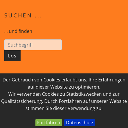
SUCHEN ...
... und finden
Los
Der Gebrauch von Cookies erlaubt uns, Ihre Erfahrungen
© 2026 GEISTreich - Diözese Innsbruck
auf dieser Website zu optimieren.
Wir verwenden Cookies zu Statistikzwecken und zur
IMPRESSUM
LINKSAMMLUNG
Qualitätssicherung. Durch Fortfahren auf unserer Website
DATENSCHUTZ
KONTAKT
stimmen Sie dieser Verwendung zu.
Fortfahren
Datenschutz
powered by webEdition CMS