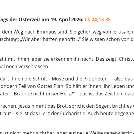
gs der Osterzeit am 19. April 2026:
Lk 24,13-35
 auf dem Weg nach Emmaus sind. Sie gehen weg von Jerusale
uschung: „Wir aber hatten gehofft…“ Sie wissen schon von d
 mit ihnen, aber sie erkennen ihn nicht. Das zeigt: Christus
l noch verschlossen.
lärt ihnen die Schrift. „Mose und die Propheten“ – also das
sondern Teil von Gottes Plan. So hilft er ihnen, ihr Leben 
äter: „Brannte nicht unser Herz?“ – das ist das Zeichen, das
rechen. Jesus nimmt das Brot, spricht den Segen, bricht e
rtraut – sie ist das Herz der Eucharistie. Auch heute begegn
ist nicht mehr sichtbar, aber auf neue Weise gegenwärtig – i