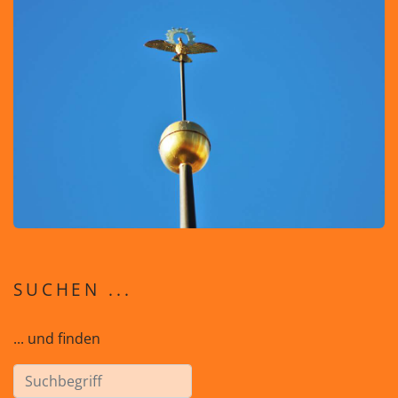
SUCHEN ...
... und finden