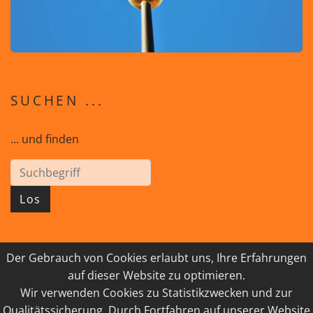
SUCHEN ...
... und finden
Los
Der Gebrauch von Cookies erlaubt uns, Ihre Erfahrungen
© 2026 GEISTreich - Diözese Innsbruck
auf dieser Website zu optimieren.
Wir verwenden Cookies zu Statistikzwecken und zur
IMPRESSUM
LINKSAMMLUNG
Qualitätssicherung. Durch Fortfahren auf unserer Website