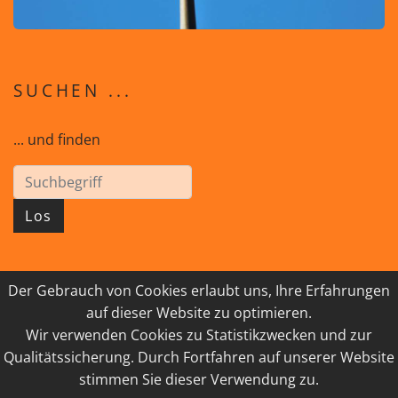
SUCHEN ...
... und finden
Los
Der Gebrauch von Cookies erlaubt uns, Ihre Erfahrungen
© 2026 GEISTreich - Diözese Innsbruck
auf dieser Website zu optimieren.
Wir verwenden Cookies zu Statistikzwecken und zur
IMPRESSUM
LINKSAMMLUNG
Qualitätssicherung. Durch Fortfahren auf unserer Website
DATENSCHUTZ
KONTAKT
stimmen Sie dieser Verwendung zu.