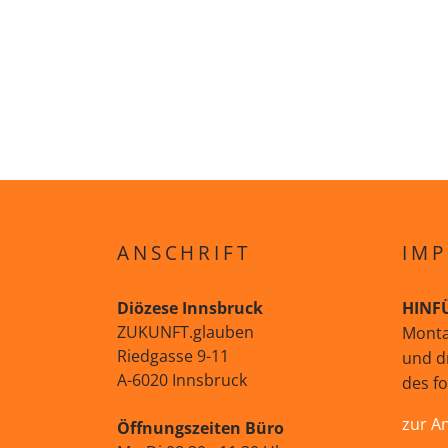
ANSCHRIFT
IMP
Diözese Innsbruck
HINF
ZUKUNFT.glauben
Monta
Riedgasse 9-11
und d
A-6020 Innsbruck
des f
zur A
Öffnungszeiten Büro