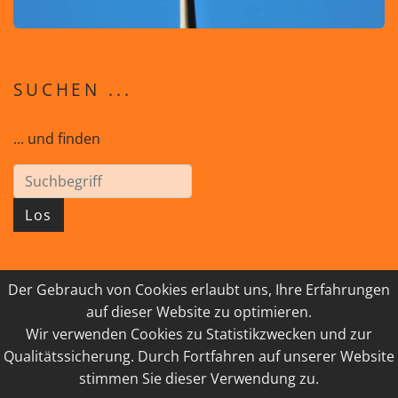
SUCHEN ...
... und finden
Los
Der Gebrauch von Cookies erlaubt uns, Ihre Erfahrungen
© 2026 GEISTreich - Diözese Innsbruck
auf dieser Website zu optimieren.
Wir verwenden Cookies zu Statistikzwecken und zur
IMPRESSUM
LINKSAMMLUNG
Qualitätssicherung. Durch Fortfahren auf unserer Website
DATENSCHUTZ
KONTAKT
stimmen Sie dieser Verwendung zu.