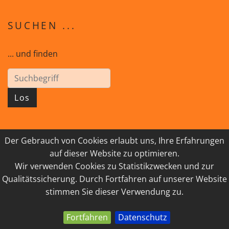
SUCHEN ...
... und finden
Los
Der Gebrauch von Cookies erlaubt uns, Ihre Erfahrungen
© 2026 GEISTreich - Diözese Innsbruck
auf dieser Website zu optimieren.
Wir verwenden Cookies zu Statistikzwecken und zur
IMPRESSUM
LINKSAMMLUNG
Qualitätssicherung. Durch Fortfahren auf unserer Website
DATENSCHUTZ
KONTAKT
stimmen Sie dieser Verwendung zu.
Fortfahren
Datenschutz
powered by webEdition CMS