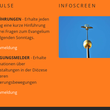
ULSE
INFOSCREEN
ÜHRUNGEN
- Erhalte jeden
g eine kurze Hinführung
rei Fragen zum Evangelium
olgenden Sonntags.
nmeldung
GUNGSMELDER
- Erhalte
mationen über
staltungen in der Diözese
eren
uerungsbewegungen
nmeldung