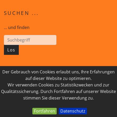
SUCHEN ...
... und finden
Los
Der Gebrauch von Cookies erlaubt uns, Ihre Erfahrungen
© 2026 GEISTreich - Diözese Innsbruck
auf dieser Website zu optimieren.
Wir verwenden Cookies zu Statistikzwecken und zur
IMPRESSUM
LINKSAMMLUNG
Qualitätssicherung. Durch Fortfahren auf unserer Website
DATENSCHUTZ
KONTAKT
stimmen Sie dieser Verwendung zu.
Fortfahren
Datenschutz
powered by webEdition CMS