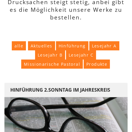
Drucksachen steigt stetig, anbei gibt
es die Möglichkeit unsere Werke zu
bestellen.
alle
Aktuelles
Hinführung
Lesejahr A
Lesejahr B
Lesejahr C
Missionarische Pastoral
Produkte
HINFÜHRUNG 2.SONNTAG IM JAHRESKREIS