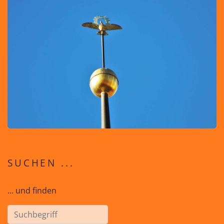
SUCHEN ...
... und finden