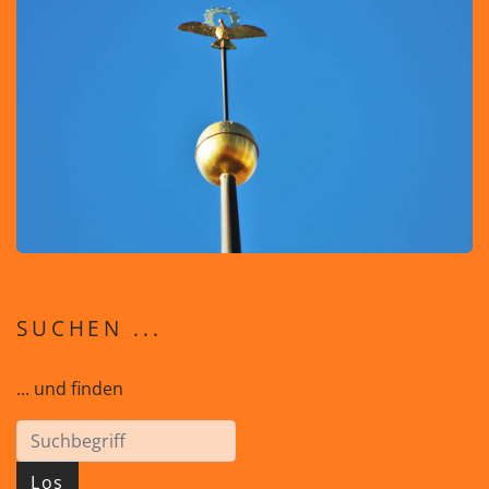
SUCHEN ...
... und finden
Los