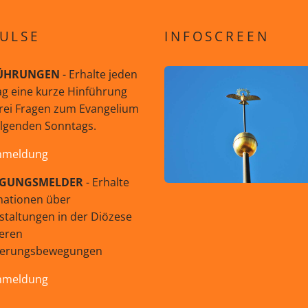
ULSE
INFOSCREEN
ÜHRUNGEN
- Erhalte jeden
g eine kurze Hinführung
rei Fragen zum Evangelium
olgenden Sonntags.
nmeldung
GUNGSMELDER
- Erhalte
mationen über
staltungen in der Diözese
eren
uerungsbewegungen
nmeldung