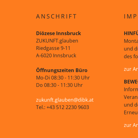
ANSCHRIFT
IMP
Diözese Innsbruck
HINF
ZUKUNFT.glauben
Monta
Riedgasse 9-11
und d
A-6020 Innsbruck
des f
zur A
Öffnungszeiten Büro
Mo-Di 08:30 - 11:30 Uhr
BEWE
Do 08:30 - 11:30 Uhr
Infor
Veran
zukunft.glauben@dibk.at
und d
Tel.: +43 512 2230 9603
Erne
zur A