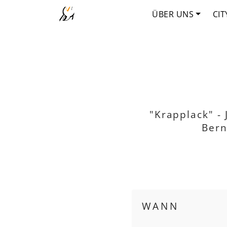
ÜBER UNS
CIT
"Krapplack" - 
Bern
WANN