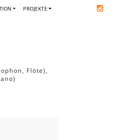
TION
PROJEKTE
xophon, Flöte),
iano)