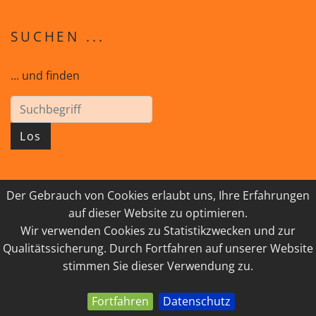
SUCHEN ...
... und finden
Los
Der Gebrauch von Cookies erlaubt uns, Ihre Erfahrungen
© 2026 GEISTreich - Diözese Innsbruck
auf dieser Website zu optimieren.
Wir verwenden Cookies zu Statistikzwecken und zur
IMPRESSUM
LINKSAMMLUNG
Qualitätssicherung. Durch Fortfahren auf unserer Website
DATENSCHUTZ
KONTAKT
stimmen Sie dieser Verwendung zu.
Fortfahren
Datenschutz
powered by webEdition CMS