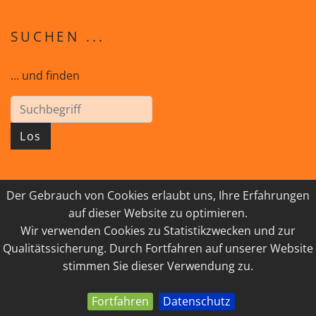
SUCHEN ...
... und finden
Los
Der Gebrauch von Cookies erlaubt uns, Ihre Erfahrungen
© 2026 GEISTreich - Diözese Innsbruck
auf dieser Website zu optimieren.
Wir verwenden Cookies zu Statistikzwecken und zur
IMPRESSUM
LINKSAMMLUNG
Qualitätssicherung. Durch Fortfahren auf unserer Website
DATENSCHUTZ
KONTAKT
stimmen Sie dieser Verwendung zu.
Fortfahren
Datenschutz
powered by webEdition CMS