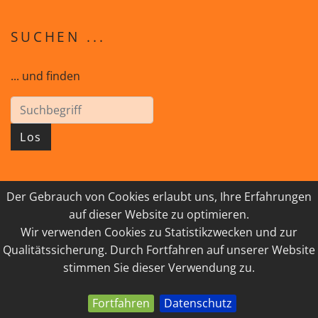
SUCHEN ...
... und finden
Los
Der Gebrauch von Cookies erlaubt uns, Ihre Erfahrungen
© 2026 GEISTreich - Diözese Innsbruck
auf dieser Website zu optimieren.
Wir verwenden Cookies zu Statistikzwecken und zur
IMPRESSUM
LINKSAMMLUNG
Qualitätssicherung. Durch Fortfahren auf unserer Website
DATENSCHUTZ
KONTAKT
stimmen Sie dieser Verwendung zu.
Fortfahren
Datenschutz
powered by webEdition CMS