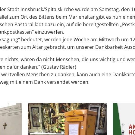
der Stadt Innsbruck/Spitalskirche wurde am Samstag, den 16
allel zum Ort des Bittens beim Marienaltar gibt es nun eine
chen Pastoral lädt dazu ein, auf die bereitgestellten „Post
ankpostkasten" einzuwerfen.
ksagung" bedeutet, werden jede Woche am Mittwoch um 12.
nkeskarten zum Altar gebracht, um unserer Dankbarkeit Aus
 nichts, wären da nicht Menschen, die uns wichtig und wertv
en dafür danken." (Gustav Rädler)
 wertvollen Menschen zu danken, kann auch eine Dankka
tweg mit einem Dank versendet werden.