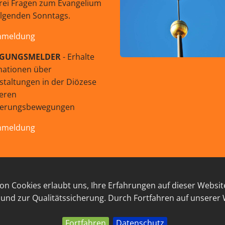
rei Fragen zum Evangelium
olgenden Sonntags.
nmeldung
GUNGSMELDER
- Erhalte
mationen über
staltungen in der Diözese
eren
uerungsbewegungen
nmeldung
© 2026 GEISTreich - Diözese Innsbruck
n Cookies erlaubt uns, Ihre Erfahrungen auf dieser Websit
RESSUM
LINKSAMMLUNG
DATENSCHUTZ
KON
 und zur Qualitätssicherung. Durch Fortfahren auf unserer
Fortfahren
Datenschutz